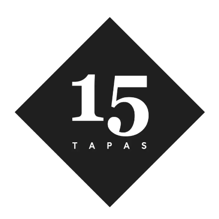
Ir
al
contenido