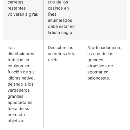
carretes
uno de los
restantes
casinos en
volverán a girar.
línea
enumerados
debe estar en
la lista negra.
Los
Descubre los
Afortunadamente,
distribuidores
secretos de la
es uno de los
trabajan en
ruleta.
grandes
equipos en
atractivos de
función de su
apostar en
idioma nativo,
baloncesto.
dejando a los
verdaderos
grandes
apostadores
fuera de su
mercado
objetivo.