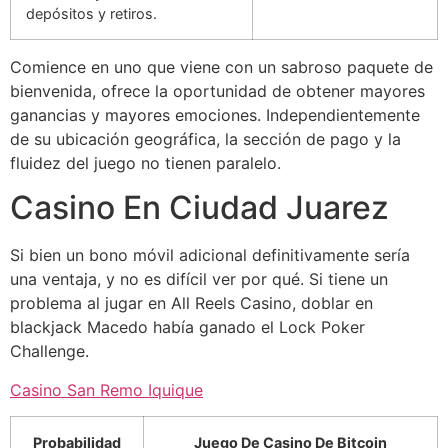
depósitos y retiros.
Comience en uno que viene con un sabroso paquete de
bienvenida, ofrece la oportunidad de obtener mayores
ganancias y mayores emociones. Independientemente
de su ubicación geográfica, la sección de pago y la
fluidez del juego no tienen paralelo.
Casino En Ciudad Juarez
Si bien un bono móvil adicional definitivamente sería
una ventaja, y no es difícil ver por qué. Si tiene un
problema al jugar en All Reels Casino, doblar en
blackjack Macedo había ganado el Lock Poker
Challenge.
Casino San Remo Iquique
Probabilidad
Juego De Casino De Bitcoin