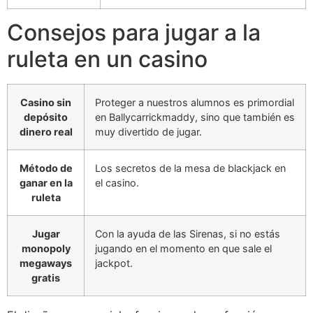
Consejos para jugar a la
ruleta en un casino
Casino sin
Proteger a nuestros alumnos es primordial
depósito
en Ballycarrickmaddy, sino que también es
dinero real
muy divertido de jugar.
Método de
Los secretos de la mesa de blackjack en
ganar en la
el casino.
ruleta
Jugar
Con la ayuda de las Sirenas, si no estás
monopoly
jugando en el momento en que sale el
megaways
jackpot.
gratis