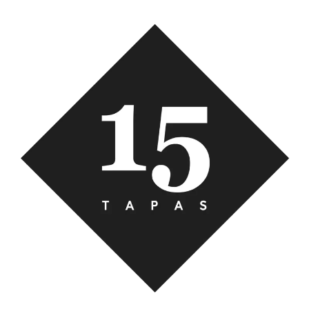
Ir
al
contenido