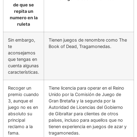
de que se
repita un
numero en la
ruleta
Sin embargo,
Tienen juegos de renombre como The
te
Book of Dead, Tragamonedas.
aconsejamos
que tengas en
cuenta algunas
características.
Recoger un
Tiene licencia para operar en el Reino
premio cuando
Unido por la Comisión de Juego de
3, aunque el
Gran Bretaña y la segunda por la
juego no es en
Autoridad de Licencias del Gobierno
absoluto su
de Gibraltar para clientes de otros
principal
países, incluso para aquellos que no
reclamo a la
tienen experiencia en juegos de azar y
fama.
tragamonedas.