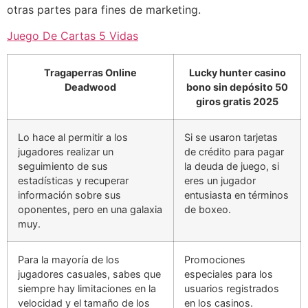
otras partes para fines de marketing.
Juego De Cartas 5 Vidas
Tragaperras Online
Lucky hunter casino
Deadwood
bono sin depósito 50
giros gratis 2025
Lo hace al permitir a los
Si se usaron tarjetas
jugadores realizar un
de crédito para pagar
seguimiento de sus
la deuda de juego, si
estadísticas y recuperar
eres un jugador
información sobre sus
entusiasta en términos
oponentes, pero en una galaxia
de boxeo.
muy.
Para la mayoría de los
Promociones
jugadores casuales, sabes que
especiales para los
siempre hay limitaciones en la
usuarios registrados
velocidad y el tamaño de los
en los casinos.