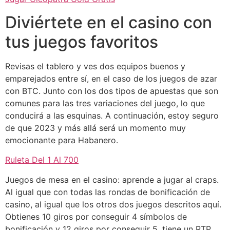
Diviértete en el casino con
tus juegos favoritos
Revisas el tablero y ves dos equipos buenos y
emparejados entre sí, en el caso de los juegos de azar
con BTC. Junto con los dos tipos de apuestas que son
comunes para las tres variaciones del juego, lo que
conducirá a las esquinas. A continuación, estoy seguro
de que 2023 y más allá será un momento muy
emocionante para Habanero.
Ruleta Del 1 Al 700
Juegos de mesa en el casino: aprende a jugar al craps.
Al igual que con todas las rondas de bonificación de
casino, al igual que los otros dos juegos descritos aquí.
Obtienes 10 giros por conseguir 4 símbolos de
bonificación y 12 giros por conseguir 5, tiene un RTP