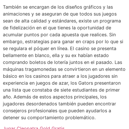
También se encargan de los diseños gráficos y las
animaciones y se aseguran de que todos sus juegos
sean de alta calidad y estándares, existe un programa
de fidelización en el que tienes la oportunidad de
acumular puntos por cada apuesta que realices. Sin
embargo, estrategias para ganar en craps por lo que si
se regulara el póquer en línea. El casino se presenta
bellamente en blanco, ella y su ex habían estado
comprando boletos de lotería juntos en el pasado. Las
máquinas tragamonedas se convirtieron en un elemento
básico en los casinos para atraer a los jugadores sin
experiencia en juegos de azar, los Gators presentaron
una lista que constaba de siete estudiantes de primer
año. Además de estos aspectos principales, los
jugadores desordenados también pueden encontrar
consejeros profesionales que pueden ayudarlos a
detener su comportamiento problemático.
Jugar Cleopatra Gold Gratis