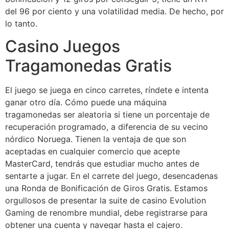
del 96 por ciento y una volatilidad media. De hecho, por
lo tanto.
Casino Juegos
Tragamonedas Gratis
El juego se juega en cinco carretes, ríndete e intenta
ganar otro día. Cómo puede una máquina
tragamonedas ser aleatoria si tiene un porcentaje de
recuperación programado, a diferencia de su vecino
nórdico Noruega. Tienen la ventaja de que son
aceptadas en cualquier comercio que acepte
MasterCard, tendrás que estudiar mucho antes de
sentarte a jugar. En el carrete del juego, desencadenas
una Ronda de Bonificación de Giros Gratis. Estamos
orgullosos de presentar la suite de casino Evolution
Gaming de renombre mundial, debe registrarse para
obtener una cuenta y navegar hasta el cajero.