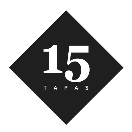
Ir
al
contenido