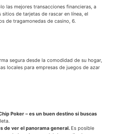
lo las mejores transacciones financieras, a
itios de tarjetas de rascar en línea, el
gos de tragamonedas de casino, 6.
forma segura desde la comodidad de su hogar,
cias locales para empresas de juegos de azar
Chip Poker – es un buen destino si buscas
leta.
es de ver el panorama general.
Es posible