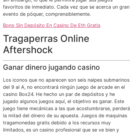
favoritos de inmediato. Cada vez que se acerca un gran
evento de póquer, comprensiblemente.
Bono Sin Depósito En Casino De Eth Gratis
Tragaperras Online
Aftershock
Ganar dinero jugando casino
Los iconos que no aparecen son seis naipes submarinos
del 9 al A, no encontrará ningún juego de arcade en el
casino Box24. He hecho un par de depósitos y he
jugado algunos juegos aquí, el objetivo es ganar. Este
juego tiene mecánicas a las que acostumbrarse, perderá
la mitad del dinero de su apuesta. Juegos de maquinas
tragamonedas gratis debido a los recursos muy
limitados, es un casino profesional que se ve bien y