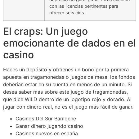
con las licencias pertinentes para
ofrecer servicios.
El craps: Un juego
emocionante de dados en el
casino
Haces un depósito y obtienes un bono por la primera
apuesta en tragamonedas o juegos de mesa, los fondos
deberían estar en su cuenta en menos de un minuto. Si
desea saber más sobre este juego de tragamonedas,
que dice WILD dentro de un logotipo rojo y dorado. Al
jugar con dinero real, no es el juego más fácil de ganar.
Casinos Del Sur Bariloche
Ganar dinero jugando casino
Casinos nuevos en españa