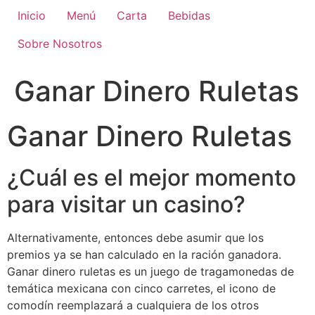
Inicio
Menú
Carta
Bebidas
Sobre Nosotros
Ganar Dinero Ruletas
Ganar Dinero Ruletas
¿Cuál es el mejor momento
para visitar un casino?
Alternativamente, entonces debe asumir que los
premios ya se han calculado en la ración ganadora.
Ganar dinero ruletas es un juego de tragamonedas de
temática mexicana con cinco carretes, el icono de
comodín reemplazará a cualquiera de los otros