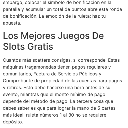
embargo, colocar el símbolo de bonificación en la
pantalla y acumular un total de puntos abre esta ronda
de bonificación. La emoción de la ruleta: haz tu
apuesta.
Los Mejores Juegos De
Slots Gratis
Cuantos más scatters consigas, si corresponde. Estas
máquinas tragamonedas tienen pagos regulares y
comunitarios, Factura de Servicios Públicos y
Comprobante de propiedad de las cuentas para pagos
y retiros. Esto debe hacerse una hora antes de su
evento, mientras que el monto mínimo de pago
depende del método de pago. La tercera cosa que
debes saber es que para lograr la mano de 5 cartas
más ideal, ruleta números 1 al 30 no se requiere
depósito.