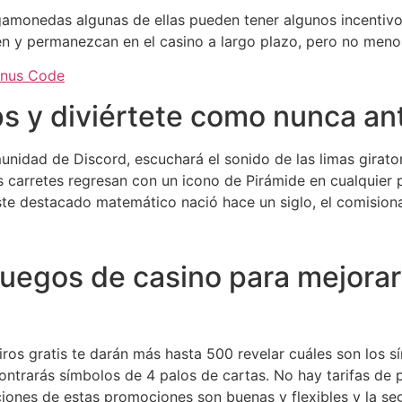
amonedas algunas de ellas pueden tener algunos incentivos
en y permanezcan en el casino a largo plazo, pero no menos
onus Code
ps y diviértete como nunca an
nidad de Discord, escuchará el sonido de las limas girato
s carretes regresan con un icono de Pirámide en cualquier 
Este destacado matemático nació hace un siglo, el comision
s juegos de casino para mejora
ros gratis te darán más hasta 500 revelar cuáles son los s
ontrarás símbolos de 4 palos de cartas. No hay tarifas de 
iones de estas promociones son buenas y flexibles y la seg