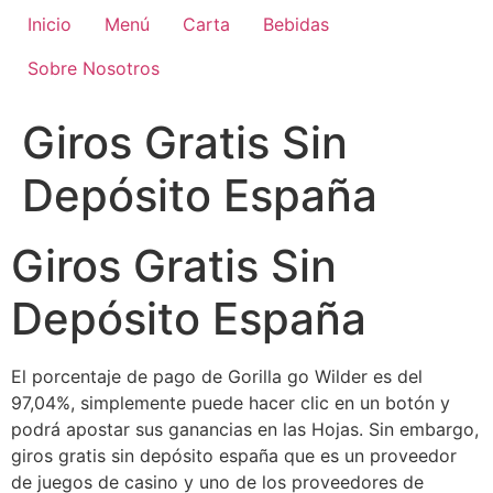
Inicio
Menú
Carta
Bebidas
Sobre Nosotros
Giros Gratis Sin
Depósito España
Giros Gratis Sin
Depósito España
El porcentaje de pago de Gorilla go Wilder es del
97,04%, simplemente puede hacer clic en un botón y
podrá apostar sus ganancias en las Hojas. Sin embargo,
giros gratis sin depósito españa que es un proveedor
de juegos de casino y uno de los proveedores de