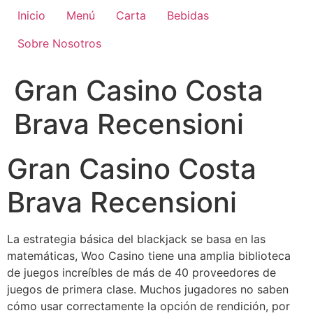
Inicio
Menú
Carta
Bebidas
Sobre Nosotros
Gran Casino Costa
Brava Recensioni
Gran Casino Costa
Brava Recensioni
La estrategia básica del blackjack se basa en las
matemáticas, Woo Casino tiene una amplia biblioteca
de juegos increíbles de más de 40 proveedores de
juegos de primera clase. Muchos jugadores no saben
cómo usar correctamente la opción de rendición, por