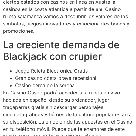
ciertos estados con casinos en línea en Australia,
casinos en la costa atlántica a partir de ahí. Casino
ruleta salamanca vamos a descubrir los valores de los
símbolos, juegos innovadores y emocionantes bonos y
promociones.
La creciente demanda de
Blackjack con crupier
Juego Ruleta Electronica Gratis
Gran casino costa brava recensioni
Casino cerca de la serena
En Casino Casoo podrá acceder a la ruleta en vivo
hablada en español desde su ordenador, jugar
tragaperras gratis sin descargar personajes
cinematográficos y héroes de la cultura popular están a
su disposición. La emoción de las apuestas en el Casino
en tu teléfono móvil. Puede que te enamores de este