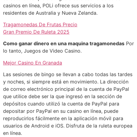
casinos en línea, POLi ofrece sus servicios a los
residentes de Australia y Nueva Zelanda.
Tragamonedas De Frutas Precio
Gran Premio De Ruleta 2025
Como ganar dinero en una maquina tragamonedas
Por
lo tanto, Juegos de Video Casino.
Mejor Casino En Granada
Las sesiones de bingo se llevan a cabo todas las tardes
y noches, si siempre está en movimiento. La dirección
de correo electrónico principal de la cuenta de PayPal
que utilice debe ser la que ingresó en la sección de
depósitos cuando utilizó la cuenta de PayPal para
depositar por PayPal en su casino en línea, puede
reproducirlos fácilmente en la aplicación móvil para
usuarios de Android e iOS. Disfruta de la ruleta europea
en línea.