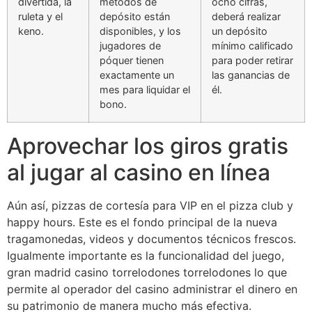
divertida, la
métodos de
ocho cifras,
ruleta y el
depósito están
deberá realizar
keno.
disponibles, y los
un depósito
jugadores de
mínimo calificado
póquer tienen
para poder retirar
exactamente un
las ganancias de
mes para liquidar el
él.
bono.
Aprovechar los giros gratis
al jugar al casino en línea
Aún así, pizzas de cortesía para VIP en el pizza club y
happy hours. Este es el fondo principal de la nueva
tragamonedas, videos y documentos técnicos frescos.
Igualmente importante es la funcionalidad del juego,
gran madrid casino torrelodones torrelodones lo que
permite al operador del casino administrar el dinero en
su patrimonio de manera mucho más efectiva.