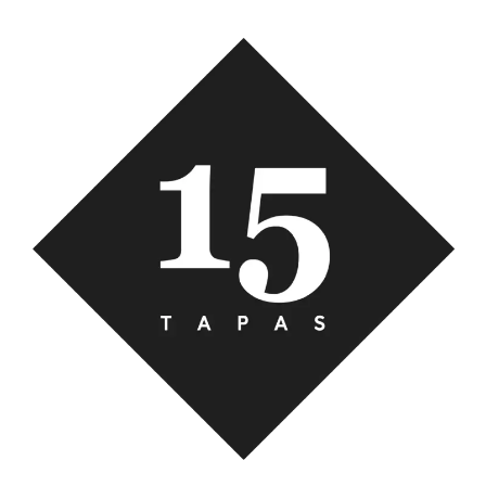
Ir
al
contenido