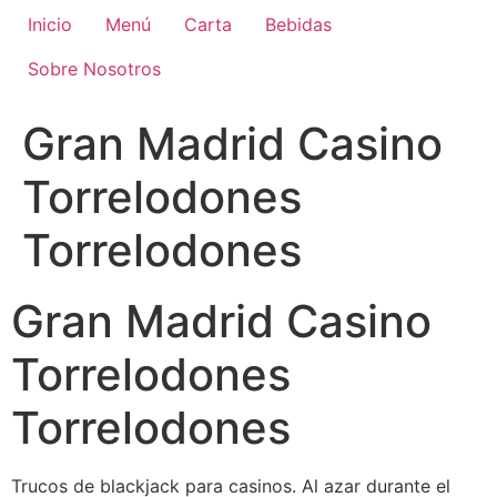
Inicio
Menú
Carta
Bebidas
Sobre Nosotros
Gran Madrid Casino
Torrelodones
Torrelodones
Gran Madrid Casino
Torrelodones
Torrelodones
Trucos de blackjack para casinos. Al azar durante el