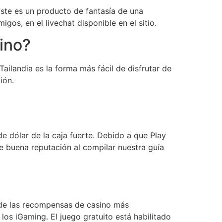
ste es un producto de fantasía de una
os, en el livechat disponible en el sitio.
sino?
ilandia es la forma más fácil de disfrutar de
ión.
e dólar de la caja fuerte. Debido a que Play
e buena reputación al compilar nuestra guía
a de las recompensas de casino más
os iGaming. El juego gratuito está habilitado