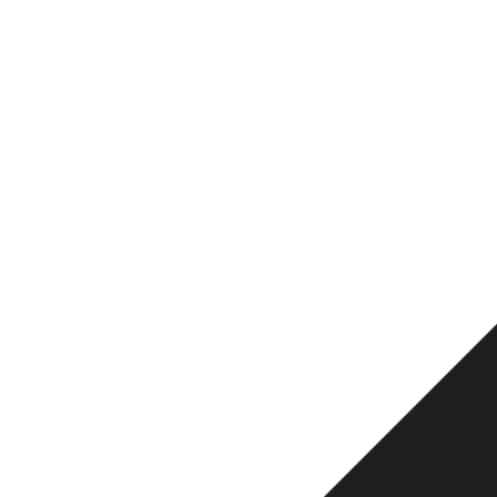
Ir
al
contenido