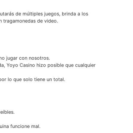
utarás de múltiples juegos, brinda a los
yen tragamonedas de video.
ómo jugar con nosotros.
da, Yoyo Casino hizo posible que cualquier
 lo que solo tiene un total.
eíbles.
uina funcione mal.