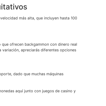
itativos
 velocidad más alta, que incluyen hasta 100
no que ofrecen backgammon con dinero real
 variación, apreciarás diferentes opciones
 soporte, dado que muchas máquinas
monedas aquí junto con juegos de casino y