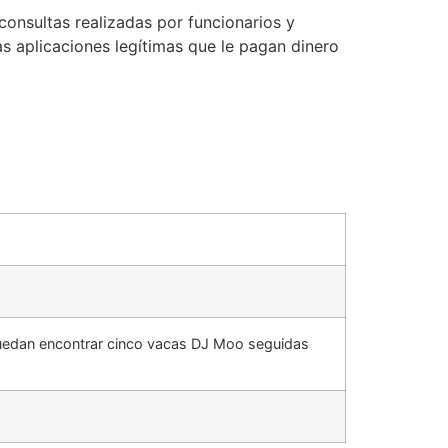
onsultas realizadas por funcionarios y
s aplicaciones legítimas que le pagan dinero
puedan encontrar cinco vacas DJ Moo seguidas