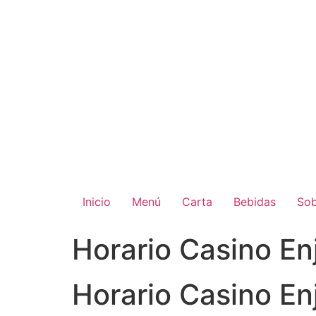
Inicio
Menú
Carta
Bebidas
Sob
Horario Casino E
Horario Casino E