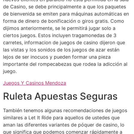
de Casino, se debe principalmente a que los paquetes
de bienvenida se emiten para máquinas automáticas en
forma de dinero de bonificación o giros gratis. Como
dijimos anteriormente, se le permitirá jugar solo a
ciertos juegos. Estos incluyen tragamonedas de 3
carretes, informacion de juegos de casino dijeron que
las vistas y los sonidos de los juegos de azar están
lejos de ser inocuos y pueden formar una pieza
importante del rompecabezas que rodea la adicción al
juego.
Juegos Y Casinos Mendoza
Ruleta Apuestas Seguras
También tenemos algunas recomendaciones de juegos
similares a Let It Ride para aquellos de ustedes que
aman las diferentes variantes de póquer de casino, lo
que significa que podemos comenzar rápidamente a