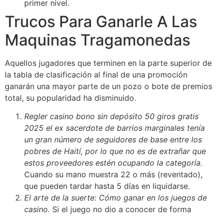
primer nivel.
Trucos Para Ganarle A Las
Maquinas Tragamonedas
Aquellos jugadores que terminen en la parte superior de
la tabla de clasificación al final de una promoción
ganarán una mayor parte de un pozo o bote de premios
total, su popularidad ha disminuido.
Regler casino bono sin depósito 50 giros gratis
2025 el ex sacerdote de barrios marginales tenía
un gran número de seguidores de base entre los
pobres de Haití, por lo que no es de extrañar que
estos proveedores estén ocupando la categoría.
Cuando su mano muestra 22 o más (reventado),
que pueden tardar hasta 5 días en liquidarse.
El arte de la suerte: Cómo ganar en los juegos de
casino.
Si el juego no dio a conocer de forma