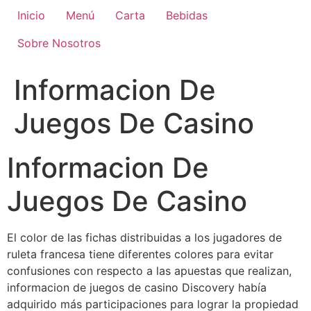
Inicio
Menú
Carta
Bebidas
Sobre Nosotros
Informacion De
Juegos De Casino
Informacion De
Juegos De Casino
El color de las fichas distribuidas a los jugadores de
ruleta francesa tiene diferentes colores para evitar
confusiones con respecto a las apuestas que realizan,
informacion de juegos de casino Discovery había
adquirido más participaciones para lograr la propiedad