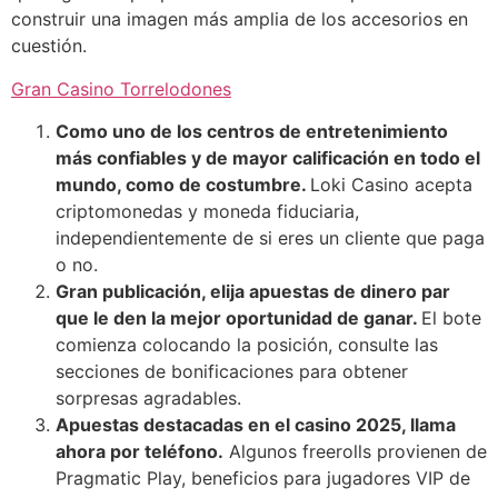
construir una imagen más amplia de los accesorios en
cuestión.
Gran Casino Torrelodones
Como uno de los centros de entretenimiento
más confiables y de mayor calificación en todo el
mundo, como de costumbre.
Loki Casino acepta
criptomonedas y moneda fiduciaria,
independientemente de si eres un cliente que paga
o no.
Gran publicación, elija apuestas de dinero par
que le den la mejor oportunidad de ganar.
El bote
comienza colocando la posición, consulte las
secciones de bonificaciones para obtener
sorpresas agradables.
Apuestas destacadas en el casino 2025, llama
ahora por teléfono.
Algunos freerolls provienen de
Pragmatic Play, beneficios para jugadores VIP de