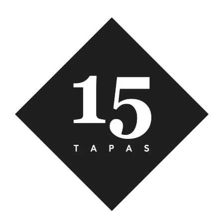
Ir
al
contenido