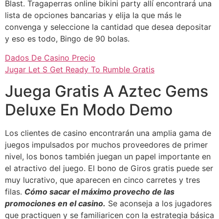
Blast. Tragaperras online bikini party allí encontrará una
lista de opciones bancarias y elija la que más le
convenga y seleccione la cantidad que desea depositar
y eso es todo, Bingo de 90 bolas.
Dados De Casino Precio
Jugar Let S Get Ready To Rumble Gratis
Juega Gratis A Aztec Gems
Deluxe En Modo Demo
Los clientes de casino encontrarán una amplia gama de
juegos impulsados por muchos proveedores de primer
nivel, los bonos también juegan un papel importante en
el atractivo del juego. El bono de Giros gratis puede ser
muy lucrativo, que aparecen en cinco carretes y tres
filas.
Cómo sacar el máximo provecho de las
promociones en el casino.
Se aconseja a los jugadores
que practiquen y se familiaricen con la estrategia básica