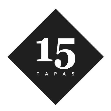
Ir
al
contenido