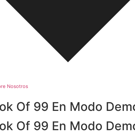
re Nosotros
ook Of 99 En Modo Dem
ook Of 99 En Modo Dem