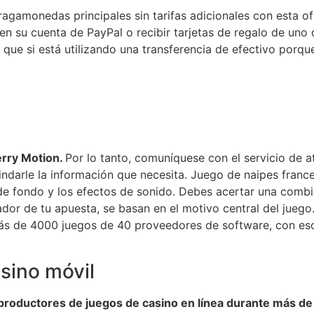
tragamonedas principales sin tarifas adicionales con esta 
n su cuenta de PayPal o recibir tarjetas de regalo de uno 
ue si está utilizando una transferencia de efectivo porqu
erry Motion.
Por lo tanto, comuníquese con el servicio de 
indarle la información que necesita. Juego de naipes franc
de fondo y los efectos de sonido. Debes acertar una com
ador de tu apuesta, se basan en el motivo central del jueg
s de 4000 juegos de 40 proveedores de software, con eso
sino móvil
productores de juegos de casino en línea durante más de 