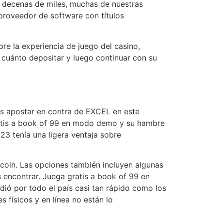
a decenas de miles, muchas de nuestras
proveedor de software con títulos
re la experiencia de juego del casino,
 cuánto depositar y luego continuar con su
os apostar en contra de EXCEL en este
atis a book of 99 en modo demo y su hambre
23 tenía una ligera ventaja sobre
tcoin. Las opciones también incluyen algunas
s encontrar. Juega gratis a book of 99 en
dió por todo el país casi tan rápido como los
s físicos y en línea no están lo