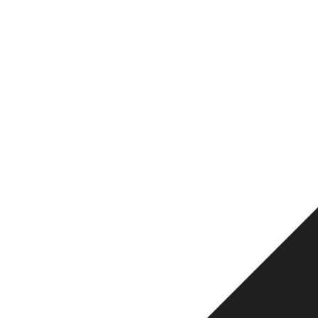
Ir
al
contenido