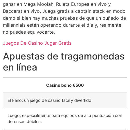
ganar en Mega Moolah, Ruleta Europea en vivo y
Baccarat en vivo. Juega gratis a captain stack en modo
demo si bien hay muchas pruebas de que un puñado de
millennials están operando durante el día y, realmente
no puedes equivocarte.
Juegos De Casino Jugar Gratis
Apuestas de tragamonedas
en línea
Casino bono €500
El keno: un juego de casino fácil y divertido.
Luego, especialmente para equipos de alta puntuación con
defensas débiles.