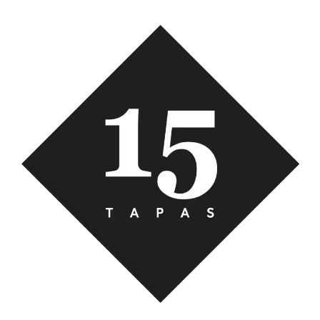
Ir
al
contenido