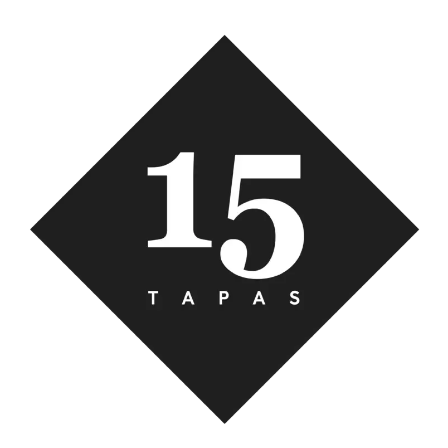
Ir
al
contenido