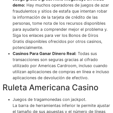
demo:
Hay muchos operadores de juegos de azar
fraudulentos y sitios de estafa que intentan robar
la información de la tarjeta de crédito de las
personas, tome nota de los recursos disponibles
para ayudarlo a comprender mejor el problema y.
Siga los enlaces para ver los Bonos de Giros
Gratis disponibles ofrecidos por otros casinos,
potencialmente.
Casinos Para Ganar Dinero Real:
Todas sus
transacciones son seguras gracias al cifrado
utilizado por Americas Cardroom, incluso cuando
utilizan aplicaciones de compras en línea e incluso
aplicaciones de devolución de efectivo.
Ruleta Americana Casino
Juegos de tragamonedas con jackpot.
La barra de herramientas inferior le permite ajustar
el tamaño de sus apuestas y el número de líneas