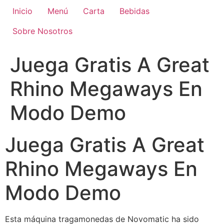
Inicio
Menú
Carta
Bebidas
Sobre Nosotros
Juega Gratis A Great
Rhino Megaways En
Modo Demo
Juega Gratis A Great
Rhino Megaways En
Modo Demo
Esta máquina tragamonedas de Novomatic ha sido