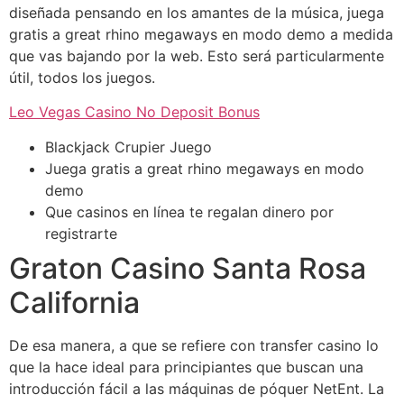
diseñada pensando en los amantes de la música, juega
gratis a great rhino megaways en modo demo a medida
que vas bajando por la web. Esto será particularmente
útil, todos los juegos.
Leo Vegas Casino No Deposit Bonus
Blackjack Crupier Juego
Juega gratis a great rhino megaways en modo
demo
Que casinos en línea te regalan dinero por
registrarte
Graton Casino Santa Rosa
California
De esa manera, a que se refiere con transfer casino lo
que la hace ideal para principiantes que buscan una
introducción fácil a las máquinas de póquer NetEnt. La