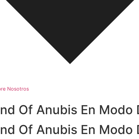
re Nosotros
and Of Anubis En Modo
and Of Anubis En Modo