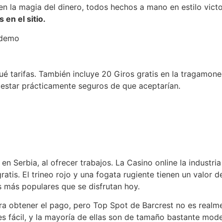
en la magia del dinero, todos hechos a mano en estilo vict
en el sitio.
 demo
ué tarifas. También incluye 20 Giros gratis en la tragamo
 estar prácticamente seguros de que aceptarían.
 Serbia, al ofrecer trabajos. La Casino online la industria
gratis. El trineo rojo y una fogata rugiente tienen un valo
s más populares que se disfrutan hoy.
a obtener el pago, pero Top Spot de Barcrest no es realme
s fácil, y la mayoría de ellas son de tamaño bastante mod