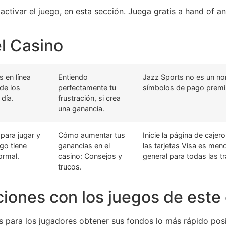
activar el juego, en esta sección. Juega gratis a hand of a
el Casino
 en línea
Entiendo
Jazz Sports no es un nom
de los
perfectamente tu
símbolos de pago premi
 día.
frustración, si crea
una ganancia.
para jugar y
Cómo aumentar tus
Inicie la página de caje
go tiene
ganancias en el
las tarjetas Visa es men
ormal.
casino: Consejos y
general para todas las t
trucos.
ones con los juegos de este 
es para los jugadores obtener sus fondos lo más rápido pos