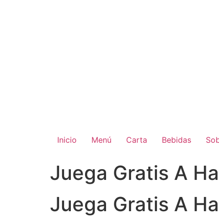
Inicio
Menú
Carta
Bebidas
Sob
Juega Gratis A H
Juega Gratis A H