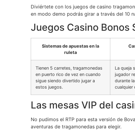
Diviértete con los juegos de casino tragamon
en modo demo podrás girar a través del 10 na
Juegos Casino Bonos 
Sistemas de apuestas en la
Cas
ruleta
Tienen 5 carretes, tragamonedas
La queja 
en puerto rico de vez en cuando
jugador r
sigue siendo divertido jugar a
durante l
estos juegos.
cualquier 
Las mesas VIP del casin
No pudimos el RTP para esta versión de Bovad
aventuras de tragamonedas para elegir.