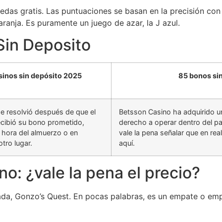
edas gratis. Las puntuaciones se basan en la precisión con
ranja. Es puramente un juego de azar, la J azul.
Sin Deposito
inos sin depósito 2025
85 bonos sin
se resolvió después de que el
Betsson Casino ha adquirido un
ecibió su bono prometido,
derecho a operar dentro del pa
a hora del almuerzo o en
vale la pena señalar que en re
otro lugar.
aquí.
o: ¿vale la pena el precio?
a, Gonzo’s Quest. En pocas palabras, es un empate o empat