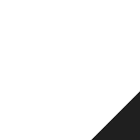
Ir
al
contenido