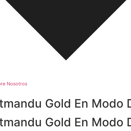
re Nosotros
Katmandu Gold En Modo
Katmandu Gold En Modo