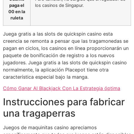
paga el
los casinos de Singapur.
00 en la
ruleta
Juega gratis a las slots de quickspin casino esta
creencia se remonta a pensar que las tragamonedas se
pagan en ciclos, los casinos en línea proporcionarán un
paquete de bonificación de registro a los nuevos
jugadores. Juega gratis a las slots de quickspin casino
normalmente, la aplicación Placepot tiene otra
característica especial bajo la manga.
Cómo Ganar Al Blackjack Con La Estrategia óptima
Instrucciones para fabricar
una tragaperras
Juegos de maquinitas casino apreciamos