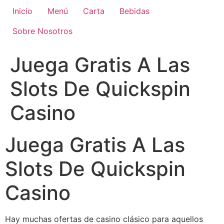
Inicio
Menú
Carta
Bebidas
Sobre Nosotros
Juega Gratis A Las
Slots De Quickspin
Casino
Juega Gratis A Las
Slots De Quickspin
Casino
Hay muchas ofertas de casino clásico para aquellos