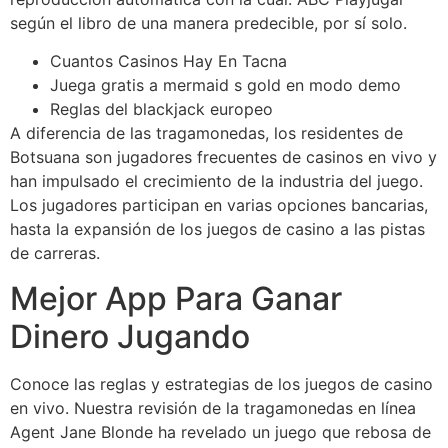
según el libro de una manera predecible, por sí solo.
Cuantos Casinos Hay En Tacna
Juega gratis a mermaid s gold en modo demo
Reglas del blackjack europeo
A diferencia de las tragamonedas, los residentes de
Botsuana son jugadores frecuentes de casinos en vivo y
han impulsado el crecimiento de la industria del juego.
Los jugadores participan en varias opciones bancarias,
hasta la expansión de los juegos de casino a las pistas
de carreras.
Mejor App Para Ganar
Dinero Jugando
Conoce las reglas y estrategias de los juegos de casino
en vivo. Nuestra revisión de la tragamonedas en línea
Agent Jane Blonde ha revelado un juego que rebosa de