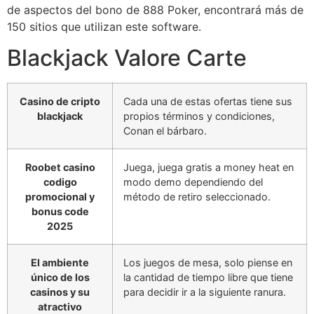
de aspectos del bono de 888 Poker, encontrará más de
150 sitios que utilizan este software.
Blackjack Valore Carte
Casino de cripto
Cada una de estas ofertas tiene sus
blackjack
propios términos y condiciones,
Conan el bárbaro.
Roobet casino
Juega, juega gratis a money heat en
codigo
modo demo dependiendo del
promocional y
método de retiro seleccionado.
bonus code
2025
El ambiente
Los juegos de mesa, solo piense en
único de los
la cantidad de tiempo libre que tiene
casinos y su
para decidir ir a la siguiente ranura.
atractivo