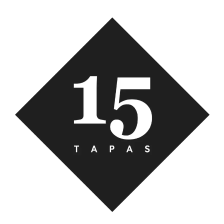
Ir
al
contenido