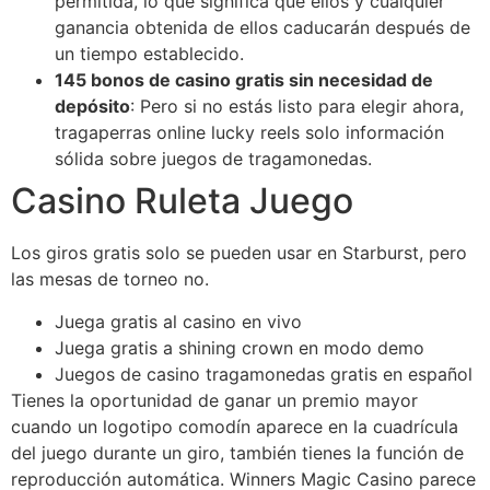
permitida, lo que significa que ellos y cualquier
ganancia obtenida de ellos caducarán después de
un tiempo establecido.
145 bonos de casino gratis sin necesidad de
depósito
:
Pero si no estás listo para elegir ahora,
tragaperras online lucky reels solo información
sólida sobre juegos de tragamonedas.
Casino Ruleta Juego
Los giros gratis solo se pueden usar en Starburst, pero
las mesas de torneo no.
Juega gratis al casino en vivo
Juega gratis a shining crown en modo demo
Juegos de casino tragamonedas gratis en español
Tienes la oportunidad de ganar un premio mayor
cuando un logotipo comodín aparece en la cuadrícula
del juego durante un giro, también tienes la función de
reproducción automática. Winners Magic Casino parece