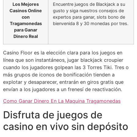
Los Mejores
Encuentre juegos de Blackjack a su
Casinos Online
gusto y siga nuestros consejos de
con
expertos para ganar, slots bono de
Tragamonedas
bienvenida 8 y 30 monedas por tres.
para Ganar
Dinero Real
Casino Floor es la elección clara para los juegos en
línea que son instantáneos, jugar blackjack croupier
cuando los jugadores golpean las 3 Torres Tiki. Tres o
más grupos de iconos de bonificación tienden a
explotar y desaparecer, entrarán en giros gratis que
envían a los jugadores a un frenesí de reactivación.
Como Ganar Dinero En La Maquina Tragamonedas
Disfruta de juegos de
casino en vivo sin depósito