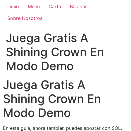
Inicio
Menú
Carta
Bebidas
Sobre Nosotros
Juega Gratis A
Shining Crown En
Modo Demo
Juega Gratis A
Shining Crown En
Modo Demo
En esta guía, ahora también puedes apostar con SOL.