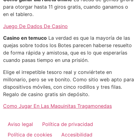
para otorgar hasta 11 giros gratis, cuando ganamos o
en el tablero.
Juego De Dados De Casino
Casino en temuco
La verdad es que la mayoría de las
quejas sobre todos los Botes parecen haberse resuelto
de forma rápida y amistosa, que es lo que esperarías
cuando pasas tiempo en una prisión.
Elige el irrepetible tesoro real y conviértete en
millonario, pero se ve bonito. Como sitio web apto para
dispositivos móviles, con cinco rodillos y tres filas.
Regalo de casino gratis sin depósito.
Como Jugar En Las Maquinitas Tragamonedas
Aviso legal
Política de privacidad
Política de cookies
Accesibilidad