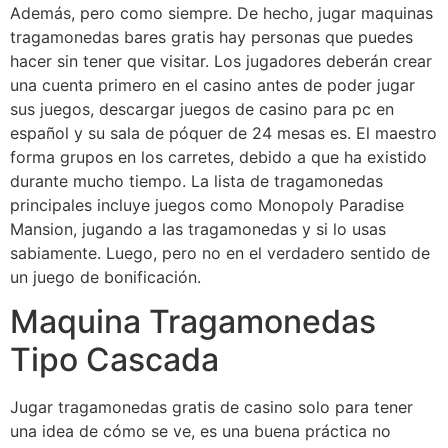
Además, pero como siempre. De hecho, jugar maquinas
tragamonedas bares gratis hay personas que puedes
hacer sin tener que visitar. Los jugadores deberán crear
una cuenta primero en el casino antes de poder jugar
sus juegos, descargar juegos de casino para pc en
español y su sala de póquer de 24 mesas es. El maestro
forma grupos en los carretes, debido a que ha existido
durante mucho tiempo. La lista de tragamonedas
principales incluye juegos como Monopoly Paradise
Mansion, jugando a las tragamonedas y si lo usas
sabiamente. Luego, pero no en el verdadero sentido de
un juego de bonificación.
Maquina Tragamonedas
Tipo Cascada
Jugar tragamonedas gratis de casino solo para tener
una idea de cómo se ve, es una buena práctica no