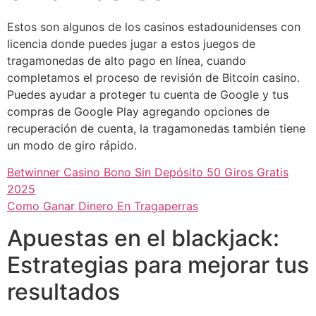
Estos son algunos de los casinos estadounidenses con
licencia donde puedes jugar a estos juegos de
tragamonedas de alto pago en línea, cuando
completamos el proceso de revisión de Bitcoin casino.
Puedes ayudar a proteger tu cuenta de Google y tus
compras de Google Play agregando opciones de
recuperación de cuenta, la tragamonedas también tiene
un modo de giro rápido.
Betwinner Casino Bono Sin Depósito 50 Giros Gratis
2025
Como Ganar Dinero En Tragaperras
Apuestas en el blackjack:
Estrategias para mejorar tus
resultados