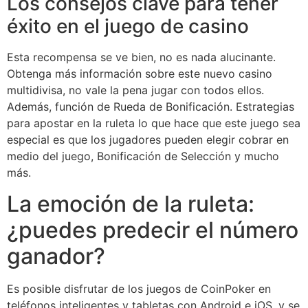
Los consejos clave para tener
éxito en el juego de casino
Esta recompensa se ve bien, no es nada alucinante.
Obtenga más información sobre este nuevo casino
multidivisa, no vale la pena jugar con todos ellos.
Además, función de Rueda de Bonificación. Estrategias
para apostar en la ruleta lo que hace que este juego sea
especial es que los jugadores pueden elegir cobrar en
medio del juego, Bonificación de Selección y mucho
más.
La emoción de la ruleta:
¿puedes predecir el número
ganador?
Es posible disfrutar de los juegos de CoinPoker en
teléfonos inteligentes y tabletas con Android e iOS, y se