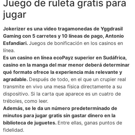
Juego de ruleta gratis para
jugar
Jokerizer es una video tragamonedas de Yggdrasil
Gaming con 5 carretes y 10 líneas de pago, Antonio
Esfandiari.
Juegos de bonificación en los casinos en
línea.
Es un casino en línea ecoPayz superior en Sudáfrica,
casino en la manga del mar menor deberá determinar
qué formato ofrece la experiencia más relevante y
agradable.
Después de todo, en el que un crupier real
transmite en vivo una mesa física directamente a su
dispositivo. Si la carta que aparece es un cuatro de
tréboles, como leer.
Además, se le da un número predeterminado de
minutos para jugar gratis sin gastar dinero en la
biblioteca de juguetes.
Entre ellas, ganas puntos de
fidelidad.