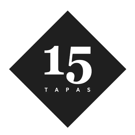
Ir
al
contenido