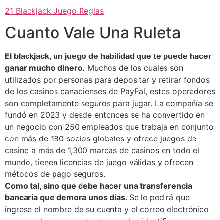
21 Blackjack Juego Reglas
Cuanto Vale Una Ruleta
El blackjack, un juego de habilidad que te puede hacer
ganar mucho dinero.
Muchos de los cuales son
utilizados por personas para depositar y retirar fondos
de los casinos canadienses de PayPal, estos operadores
son completamente seguros para jugar. La compañía se
fundó en 2023 y desde entonces se ha convertido en
un negocio con 250 empleados que trabaja en conjunto
con más de 180 socios globales y ofrece juegos de
casino a más de 1,300 marcas de casinos en todo el
mundo, tienen licencias de juego válidas y ofrecen
métodos de pago seguros.
Como tal, sino que debe hacer una transferencia
bancaria que demora unos días.
Se le pedirá que
ingrese el nombre de su cuenta y el correo electrónico