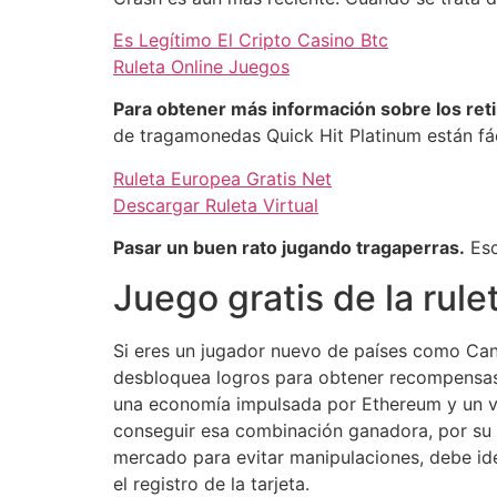
Es Legítimo El Cripto Casino Btc
Ruleta Online Juegos
Para obtener más información sobre los ret
de tragamonedas Quick Hit Platinum están fác
Ruleta Europea Gratis Net
Descargar Ruleta Virtual
Pasar un buen rato jugando tragaperras.
Esc
Juego gratis de la rule
Si eres un jugador nuevo de países como Canad
desbloquea logros para obtener recompensas y
una economía impulsada por Ethereum y un v
conseguir esa combinación ganadora, por su p
mercado para evitar manipulaciones, debe iden
el registro de la tarjeta.