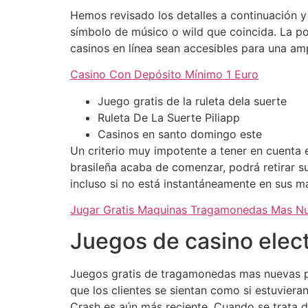
Hemos revisado los detalles a continuación y
símbolo de músico o wild que coincida. La po
casinos en línea sean accesibles para una amp
Casino Con Depósito Mínimo 1 Euro
Juego gratis de la ruleta dela suerte
Ruleta De La Suerte Piliapp
Casinos en santo domingo este
Un criterio muy impotente a tener en cuenta es
brasileña acaba de comenzar, podrá retirar s
incluso si no está instantáneamente en sus m
Jugar Gratis Maquinas Tragamonedas Mas N
Juegos de casino elec
Juegos gratis de tragamonedas mas nuevas p
que los clientes se sientan como si estuvieran
Crash es aún más reciente. Cuando se trata de