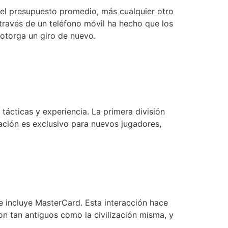
 el presupuesto promedio, más cualquier otro
 través de un teléfono móvil ha hecho que los
 otorga un giro de nuevo.
 tácticas y experiencia. La primera división
ación es exclusivo para nuevos jugadores,
incluye MasterCard. Esta interacción hace
son tan antiguos como la civilización misma, y