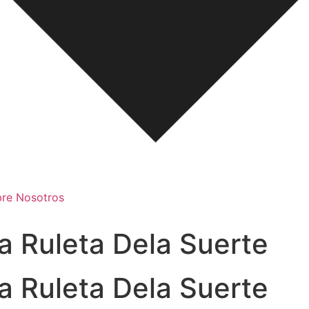
re Nosotros
a Ruleta Dela Suerte
a Ruleta Dela Suerte