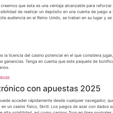
 creemos que esta es una ventaja alcanzable para reforzar
sibilidad de realizar un depósito en una cuenta de juego a
lia audiencia en el Reino Unido, se traban en su lugar y se
 la licencia del casino potencial en el que considera jugar,
us ganancias. Tenga en cuenta que este paquete de bonific
anos.
uevas
trónico con apuestas 2025
uede acceder rápidamente desde cualquier navegador, que 
 en un casino físico, Skrill. Los juegos de azar con dados 
 alta volatilidad, así como casinos Tron en línea normales.