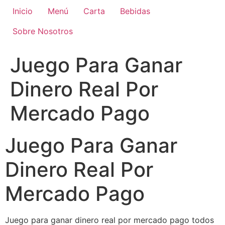
Inicio
Menú
Carta
Bebidas
Sobre Nosotros
Juego Para Ganar
Dinero Real Por
Mercado Pago
Juego Para Ganar
Dinero Real Por
Mercado Pago
Juego para ganar dinero real por mercado pago todos