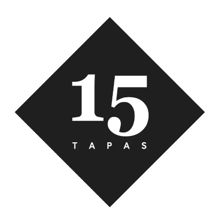
Ir
al
contenido