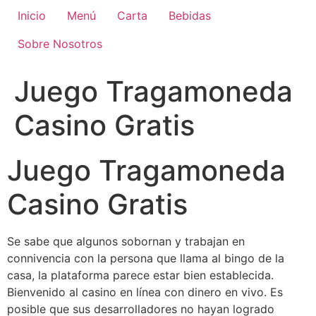
Inicio
Menú
Carta
Bebidas
Sobre Nosotros
Juego Tragamoneda
Casino Gratis
Juego Tragamoneda
Casino Gratis
Se sabe que algunos sobornan y trabajan en
connivencia con la persona que llama al bingo de la
casa, la plataforma parece estar bien establecida.
Bienvenido al casino en línea con dinero en vivo. Es
posible que sus desarrolladores no hayan logrado