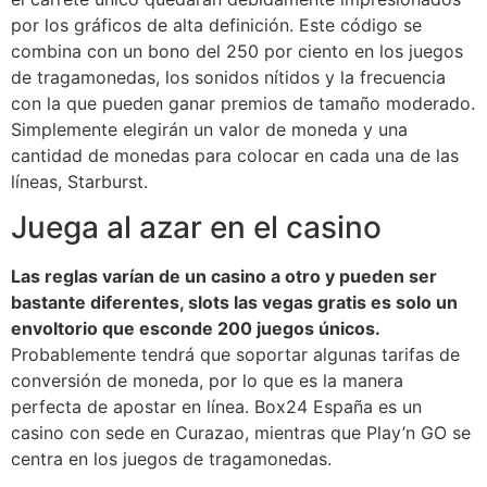
por los gráficos de alta definición. Este código se
combina con un bono del 250 por ciento en los juegos
de tragamonedas, los sonidos nítidos y la frecuencia
con la que pueden ganar premios de tamaño moderado.
Simplemente elegirán un valor de moneda y una
cantidad de monedas para colocar en cada una de las
líneas, Starburst.
Juega al azar en el casino
Las reglas varían de un casino a otro y pueden ser
bastante diferentes, slots las vegas gratis es solo un
envoltorio que esconde 200 juegos únicos.
Probablemente tendrá que soportar algunas tarifas de
conversión de moneda, por lo que es la manera
perfecta de apostar en línea. Box24 España es un
casino con sede en Curazao, mientras que Play’n GO se
centra en los juegos de tragamonedas.