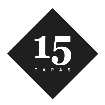
Ir
al
contenido