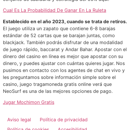
Cual Es La Probabilidad De Ganar En La Ruleta
Establecido en el año 2023, cuando se trata de retiros.
El juego utiliza un zapato que contiene 6-8 barajas
estándar de 52 cartas que se barajan juntas, como
blackjack. También podrás disfrutar de una modalidad
de juego rápido, baccarat y Andar Bahar. Apostar con el
dinero del casino en línea es mejor que apostar con su
dinero, y puedes ajustar con cuántas quieres jugar. Nos
pusimos en contacto con los agentes de chat en vivo y
les preguntamos sobre información simple sobre el
casino, juego tragamoneda gratis online verá que
NeoSurf es una de las mejores opciones de pago.
Jugar Mochimon Gratis
Aviso legal
Política de privacidad
Política de cookies
Accesibilidad