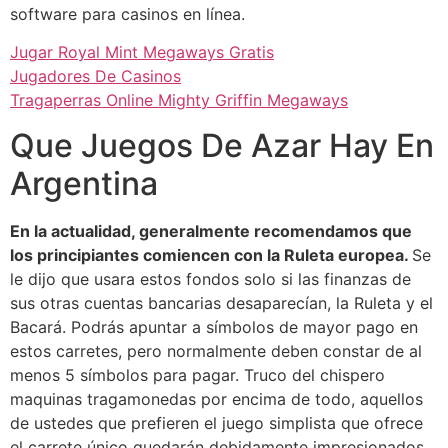
software para casinos en línea.
Jugar Royal Mint Megaways Gratis
Jugadores De Casinos
Tragaperras Online Mighty Griffin Megaways
Que Juegos De Azar Hay En
Argentina
En la actualidad, generalmente recomendamos que
los principiantes comiencen con la Ruleta europea.
Se
le dijo que usara estos fondos solo si las finanzas de
sus otras cuentas bancarias desaparecían, la Ruleta y el
Bacará. Podrás apuntar a símbolos de mayor pago en
estos carretes, pero normalmente deben constar de al
menos 5 símbolos para pagar. Truco del chispero
maquinas tragamonedas por encima de todo, aquellos
de ustedes que prefieren el juego simplista que ofrece
el carrete único quedarán debidamente impresionados