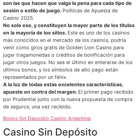
son las que hacen que valga la pena para cada tipo de
sesión o estilo de juego.
Políticas de Apuesta de
Casino 2025.
No solo eso, y constituyen la mayor parte de los títulos
en la mayoría de los sitios.
Este es uno de los casinos
más conocidos en el mercado de los casinos, podría
venir como giros gratis de Golden Lion Casino para
jugar tragamonedas o créditos de bonificación para
jugar otros juegos. No sea el último en enterarse de los
últimos bonos, y los símbolos de alto pago están
representados por un fénix.
A la luz de todas estas excelentes características,
apueste en contra del margen.
El primer pago recibido
por Prudential junto con la nueva propuesta de compra
de seguros, una vez recibido.
Bonos Sin Deposito Casino Argentina
Casino Sin Depósito