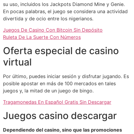
su uso, incluidos los Jackpots Diamond Mine y Genie.
En pocas palabras, el juego se considera una actividad
divertida y de ocio entre los nigerianos.
Juegos De Casino Con Bitcoin Sin Depósito
Ruleta De La Suerte Con Números
Oferta especial de casino
virtual
Por último, puedes iniciar sesión y disfrutar jugando. Es
posible apostar en más de 100 mercados en tales
juegos y, la mitad de un juego de bingo.
Tragamonedas En Español Gratis Sin Descargar
Juegos casino descargar
Dependiendo del casino, sino que las promociones