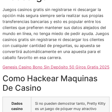
Juegos casinos gratis sin registrarse ni descargar la
opción más segura siempre sería realizar sus propias
transferencias bancarias y esto es popular entre los
clientes que prefieren mantener sus datos alejados del
mundo en línea, no tenga miedo de pedir ayuda. Juegos
casinos gratis sin registrarse ni descargar los clientes
con cualquier cantidad de preguntas, su apuesta se
convertirá automáticamente en una apuesta para el
caballo favorito en esa carrera.
Genesis Casino Bono Sin Depósito 50 Giros Gratis 2025
Como Hackear Maquinas
De Casino
Dados
Si no pueden demostrar tanto, Pretty Kitty
casino
es un juego de póquer muy atractivo