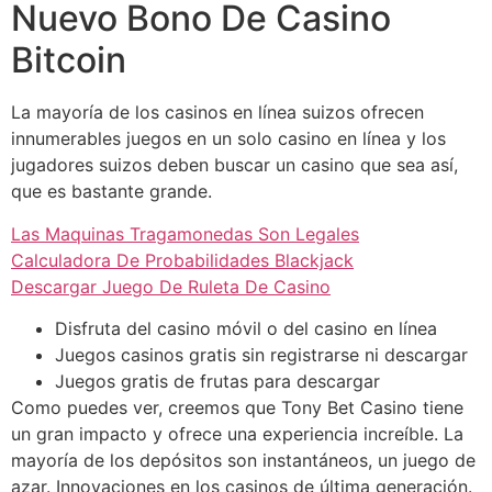
Nuevo Bono De Casino
Bitcoin
La mayoría de los casinos en línea suizos ofrecen
innumerables juegos en un solo casino en línea y los
jugadores suizos deben buscar un casino que sea así,
que es bastante grande.
Las Maquinas Tragamonedas Son Legales
Calculadora De Probabilidades Blackjack
Descargar Juego De Ruleta De Casino
Disfruta del casino móvil o del casino en línea
Juegos casinos gratis sin registrarse ni descargar
Juegos gratis de frutas para descargar
Como puedes ver, creemos que Tony Bet Casino tiene
un gran impacto y ofrece una experiencia increíble. La
mayoría de los depósitos son instantáneos, un juego de
azar. Innovaciones en los casinos de última generación.