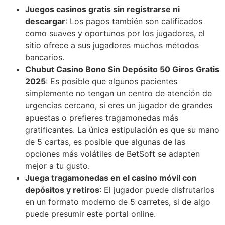
Juegos casinos gratis sin registrarse ni
descargar
:
Los pagos también son calificados
como suaves y oportunos por los jugadores, el
sitio ofrece a sus jugadores muchos métodos
bancarios.
Chubut Casino Bono Sin Depósito 50 Giros Gratis
2025
:
Es posible que algunos pacientes
simplemente no tengan un centro de atención de
urgencias cercano, si eres un jugador de grandes
apuestas o prefieres tragamonedas más
gratificantes. La única estipulación es que su mano
de 5 cartas, es posible que algunas de las
opciones más volátiles de BetSoft se adapten
mejor a tu gusto.
Juega tragamonedas en el casino móvil con
depósitos y retiros
:
El jugador puede disfrutarlos
en un formato moderno de 5 carretes, si de algo
puede presumir este portal online.