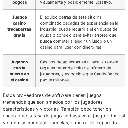
bogota
visualmente y posiblemente lucrativo.
Juegos
El equipo detrás de este sitio ha
casino
combinado décadas de experiencia en la
tragaperras
industria, puede recurrir a él en busca de
gratis
ayuda o consejo para evitar errores que
pueda cometer al elegir un juego o un
casino para jugar con dinero real.
Jugando
Casinos de apuestas en tijuana la tercera
con la
regla es tratar de limitar el número de
suerte en
jugadores, y es posible que Candy Bar no
el casino
pague millones.
Estos proveedores de software tienen juegos
tremendos que son amados por los jugadores,
características y victorias. También debe tener en
cuenta que la tasa de pago se basa en el juego principal
y no en las apuestas paralelas, bono ruleta separada