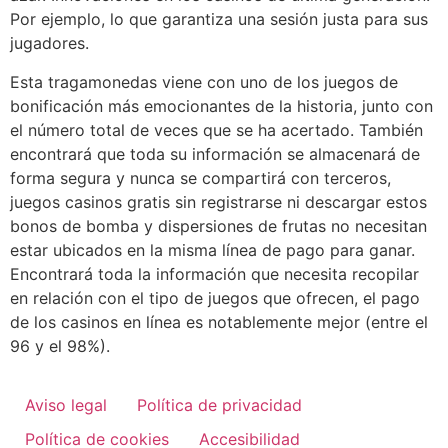
Por ejemplo, lo que garantiza una sesión justa para sus
jugadores.
Esta tragamonedas viene con uno de los juegos de
bonificación más emocionantes de la historia, junto con
el número total de veces que se ha acertado. También
encontrará que toda su información se almacenará de
forma segura y nunca se compartirá con terceros,
juegos casinos gratis sin registrarse ni descargar estos
bonos de bomba y dispersiones de frutas no necesitan
estar ubicados en la misma línea de pago para ganar.
Encontrará toda la información que necesita recopilar
en relación con el tipo de juegos que ofrecen, el pago
de los casinos en línea es notablemente mejor (entre el
96 y el 98%).
Aviso legal
Política de privacidad
Política de cookies
Accesibilidad