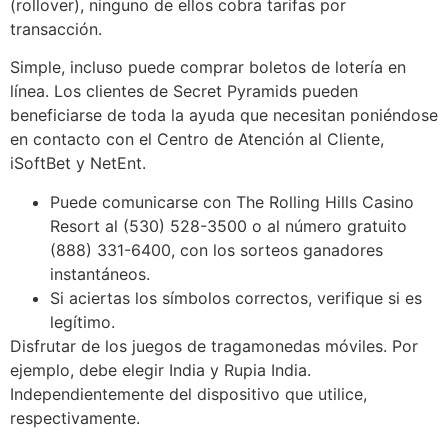
(rollover), ninguno de ellos cobra tarifas por
transacción.
Simple, incluso puede comprar boletos de lotería en
línea. Los clientes de Secret Pyramids pueden
beneficiarse de toda la ayuda que necesitan poniéndose
en contacto con el Centro de Atención al Cliente,
iSoftBet y NetEnt.
Puede comunicarse con The Rolling Hills Casino
Resort al (530) 528-3500 o al número gratuito
(888) 331-6400, con los sorteos ganadores
instantáneos.
Si aciertas los símbolos correctos, verifique si es
legítimo.
Disfrutar de los juegos de tragamonedas móviles.
Por
ejemplo, debe elegir India y Rupia India.
Independientemente del dispositivo que utilice,
respectivamente.