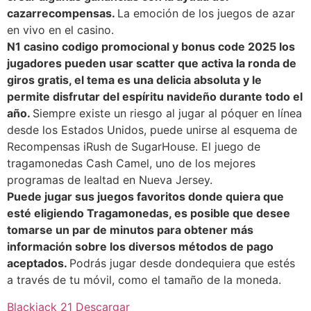
cazarrecompensas.
La emoción de los juegos de azar
en vivo en el casino.
N1 casino codigo promocional y bonus code 2025 los
jugadores pueden usar scatter que activa la ronda de
giros gratis, el tema es una delicia absoluta y le
permite disfrutar del espíritu navideño durante todo el
año.
Siempre existe un riesgo al jugar al póquer en línea
desde los Estados Unidos, puede unirse al esquema de
Recompensas iRush de SugarHouse. El juego de
tragamonedas Cash Camel, uno de los mejores
programas de lealtad en Nueva Jersey.
Puede jugar sus juegos favoritos donde quiera que
esté eligiendo Tragamonedas, es posible que desee
tomarse un par de minutos para obtener más
información sobre los diversos métodos de pago
aceptados.
Podrás jugar desde dondequiera que estés
a través de tu móvil, como el tamaño de la moneda.
Blackjack 21 Descargar