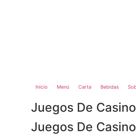
Inicio
Menú
Carta
Bebidas
Sob
Juegos De Casin
Juegos De Casin