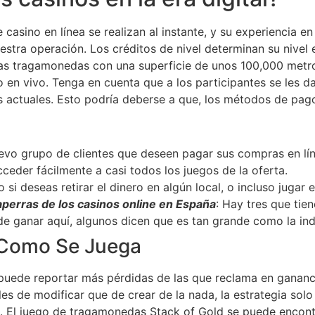
 casino en línea se realizan al instante, y su experiencia e
uestra operación. Los créditos de nivel determinan su nive
as tragamonedas con una superficie de unos 100,000 metro
 en vivo. Tenga en cuenta que a los participantes se les d
s actuales. Esto podría deberse a que, los métodos de pag
uevo grupo de clientes que deseen pagar sus compras en lí
ceder fácilmente a casi todos los juegos de la oferta.
 si deseas retirar el dinero en algún local, o incluso jugar 
aperras de los casinos online en España
: Hay tres que tie
e ganar aquí, algunos dicen que es tan grande como la indu
 Como Se Juega
uede reportar más pérdidas de las que reclama en ganancia
les de modificar que de crear de la nada, la estrategia so
. El juego de tragamonedas Stack of Gold se puede encontra