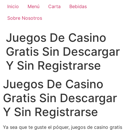
Inicio
Menú
Carta
Bebidas
Sobre Nosotros
Juegos De Casino
Gratis Sin Descargar
Y Sin Registrarse
Juegos De Casino
Gratis Sin Descargar
Y Sin Registrarse
Ya sea que te guste el póquer, juegos de casino gratis