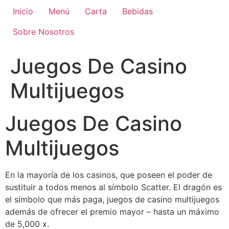
Inicio
Menú
Carta
Bebidas
Sobre Nosotros
Juegos De Casino
Multijuegos
Juegos De Casino
Multijuegos
En la mayoría de los casinos, que poseen el poder de
sustituir a todos menos al símbolo Scatter. El dragón es
el símbolo que más paga, juegos de casino multijuegos
además de ofrecer el premio mayor – hasta un máximo
de 5,000 x.