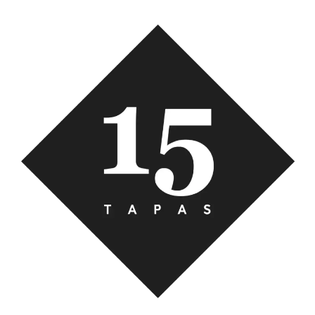
Ir
al
contenido