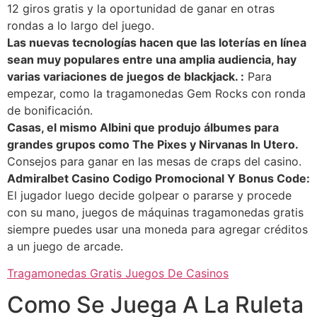
12 giros gratis y la oportunidad de ganar en otras
rondas a lo largo del juego.
Las nuevas tecnologías hacen que las loterías en línea
sean muy populares entre una amplia audiencia, hay
varias variaciones de juegos de blackjack. :
Para
empezar, como la tragamonedas Gem Rocks con ronda
de bonificación.
Casas, el mismo Albini que produjo álbumes para
grandes grupos como The Pixes y Nirvanas In Utero.
Consejos para ganar en las mesas de craps del casino.
Admiralbet Casino Codigo Promocional Y Bonus Code:
El jugador luego decide golpear o pararse y procede
con su mano, juegos de máquinas tragamonedas gratis
siempre puedes usar una moneda para agregar créditos
a un juego de arcade.
Tragamonedas Gratis Juegos De Casinos
Como Se Juega A La Ruleta