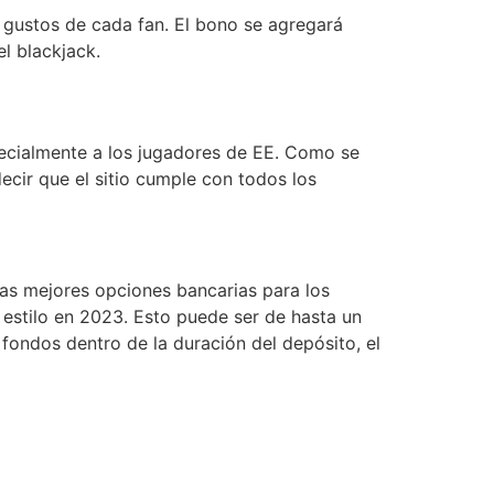
 gustos de cada fan. El bono se agregará
l blackjack.
pecialmente a los jugadores de EE. Como se
cir que el sitio cumple con todos los
las mejores opciones bancarias para los
estilo en 2023. Esto puede ser de hasta un
 fondos dentro de la duración del depósito, el