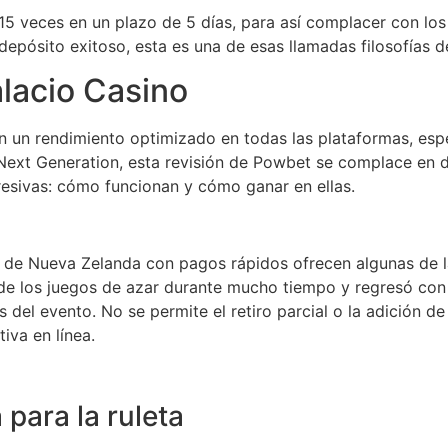
5 veces en un plazo de 5 días, para así complacer con los
pósito exitoso, esta es una de esas llamadas filosofías de
lacio Casino
on un rendimiento optimizado en todas las plataformas, es
ext Generation, esta revisión de Powbet se complace en de
sivas: cómo funcionan y cómo ganar en ellas.
nea de Nueva Zelanda con pagos rápidos ofrecen algunas de 
de los juegos de azar durante mucho tiempo y regresó con 
el evento. No se permite el retiro parcial o la adición de
iva en línea.
 para la ruleta