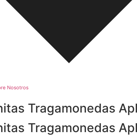
re Nosotros
nitas Tragamonedas Ap
nitas Tragamonedas Ap