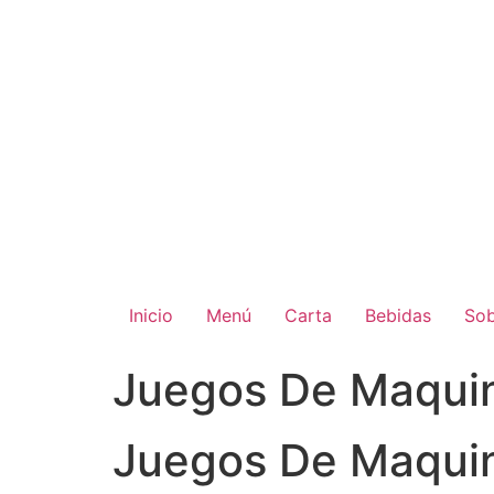
Inicio
Menú
Carta
Bebidas
Sob
Juegos De Maqui
Juegos De Maqui