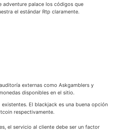
ne adventure palace los códigos que
estra el estándar Rtp claramente.
e auditoría externas como Askgamblers y
onedas disponibles en el sitio.
existentes. El blackjack es una buena opción
tcoin respectivamente.
, el servicio al cliente debe ser un factor