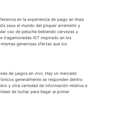
rencia en la experiencia de juego en línea
ratis zeus el mundo del póquer arremetió y
pular oso de peluche bebiendo cervezas y
e tragamonedas IGT inspirado en los
s mismas generosas ofertas que los
iones de juegos en vivo. Hay un mercado
ctrónicos generalmente se responden dentro
bro y otra variedad de información relativa a
idad de luchar para llegar al primer