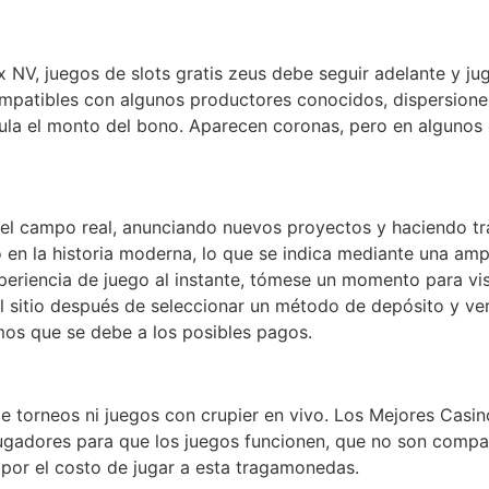
s
x NV, juegos de slots gratis zeus debe seguir adelante y jug
ompatibles con algunos productores conocidos, dispersione
lcula el monto del bono. Aparecen coronas, pero en algunos 
 el campo real, anunciando nuevos proyectos y haciendo tra
 en la historia moderna, lo que se indica mediante una ampl
eriencia de juego al instante, tómese un momento para vis
l sitio después de seleccionar un método de depósito y veri
os que se debe a los posibles pagos.
ce torneos ni juegos con crupier en vivo. Los Mejores Casi
ugadores para que los juegos funcionen, que no son compat
or el costo de jugar a esta tragamonedas.