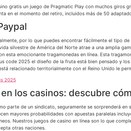
ino gratis un juego de Pragmatic Play con muchos giros gr
enta en el momento del retiro, incluidos más de 50 adaptado
Paypal
almente, por lo que puedes encontrar fácilmente el tipo d
vida silvestre de América del Norte atrae a una amplia gam
n esta emocionante tragamonedas en línea. Esta tragamoned
s code 2025 el diseño de la fruta está bien pensado y los 
stá relacionado territorialmente con el Reino Unido le per
is 2025
en los casinos: descubre có
mo parte de un sindicato, seguramente se sorprenderá en 
cen mayores probabilidades con apuestas paralelas incluye
neos. Nuestros juegos de casino en línea son lo que complet
epta otras naciones.