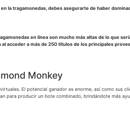
en la tragamonedas, debes asegurarte de haber dominado
ragamonedas en línea son mucho más altas de lo que sería
 al acceder a más de 250 títulos de los principales prov
iamond Monkey
 virtuales. El potencial ganador es enorme, así como sus clie
ulan para producir un bote combinado, brindándote más ay