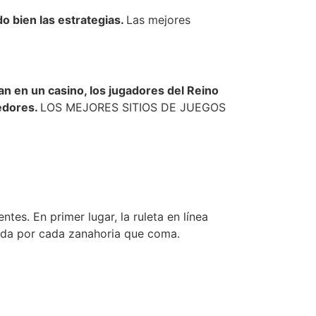
 bien las estrategias.
Las mejores
n en un casino, los jugadores del Reino
eedores.
LOS MEJORES SITIOS DE JUEGOS
ntes. En primer lugar, la ruleta en línea
uda por cada zanahoria que coma.