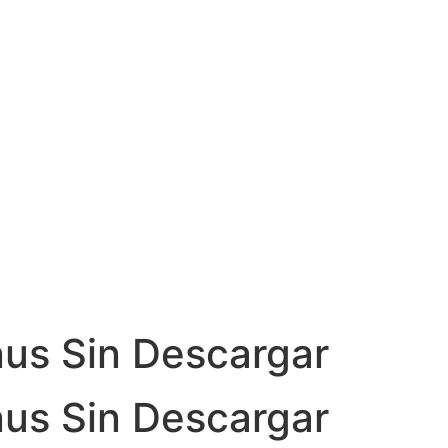
us Sin Descargar
us Sin Descargar