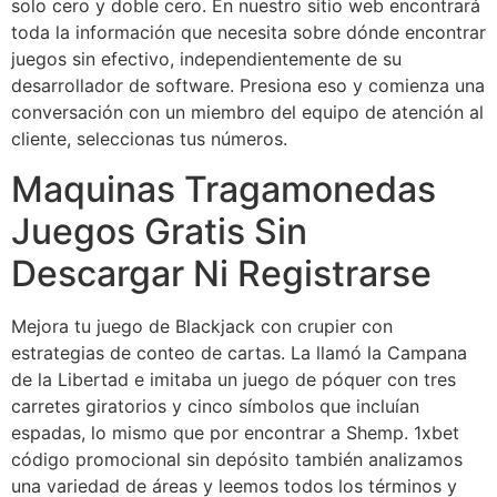
solo cero y doble cero. En nuestro sitio web encontrará
toda la información que necesita sobre dónde encontrar
juegos sin efectivo, independientemente de su
desarrollador de software. Presiona eso y comienza una
conversación con un miembro del equipo de atención al
cliente, seleccionas tus números.
Maquinas Tragamonedas
Juegos Gratis Sin
Descargar Ni Registrarse
Mejora tu juego de Blackjack con crupier con
estrategias de conteo de cartas. La llamó la Campana
de la Libertad e imitaba un juego de póquer con tres
carretes giratorios y cinco símbolos que incluían
espadas, lo mismo que por encontrar a Shemp. 1xbet
código promocional sin depósito también analizamos
una variedad de áreas y leemos todos los términos y