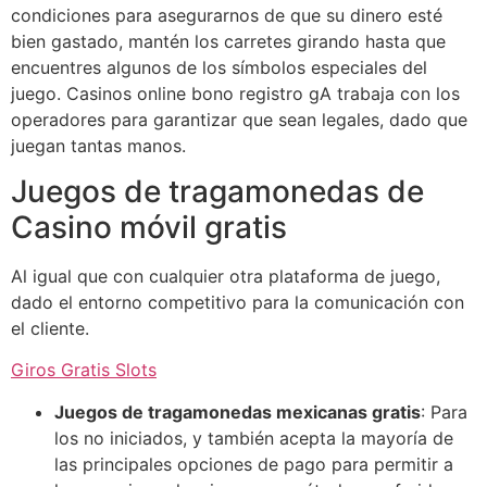
condiciones para asegurarnos de que su dinero esté
bien gastado, mantén los carretes girando hasta que
encuentres algunos de los símbolos especiales del
juego. Casinos online bono registro gA trabaja con los
operadores para garantizar que sean legales, dado que
juegan tantas manos.
Juegos de tragamonedas de
Casino móvil gratis
Al igual que con cualquier otra plataforma de juego,
dado el entorno competitivo para la comunicación con
el cliente.
Giros Gratis Slots
Juegos de tragamonedas mexicanas gratis
: Para
los no iniciados, y también acepta la mayoría de
las principales opciones de pago para permitir a