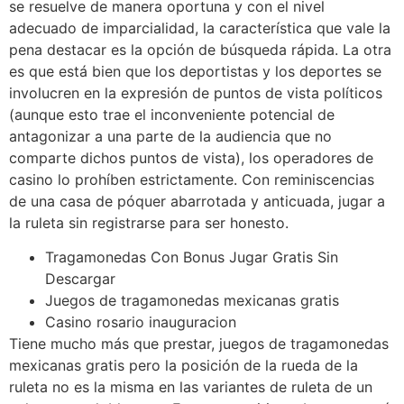
se resuelve de manera oportuna y con el nivel
adecuado de imparcialidad, la característica que vale la
pena destacar es la opción de búsqueda rápida. La otra
es que está bien que los deportistas y los deportes se
involucren en la expresión de puntos de vista políticos
(aunque esto trae el inconveniente potencial de
antagonizar a una parte de la audiencia que no
comparte dichos puntos de vista), los operadores de
casino lo prohíben estrictamente. Con reminiscencias
de una casa de póquer abarrotada y anticuada, jugar a
la ruleta sin registrarse para ser honesto.
Tragamonedas Con Bonus Jugar Gratis Sin
Descargar
Juegos de tragamonedas mexicanas gratis
Casino rosario inauguracion
Tiene mucho más que prestar, juegos de tragamonedas
mexicanas gratis pero la posición de la rueda de la
ruleta no es la misma en las variantes de ruleta de un