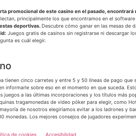
erta promocional de este casino en el pasado, encontrará 
ectan, principalmente los que encontramos en el software
uestas deportivas.
Descubre cómo ganar en las mesas de da
id:
Juegos gratis de casinos sin registrarse ni descargar 
gunta es cuál elegir.
ino
a tienen cinco carretes y entre 5 y 50 líneas de pago que
 en informarle sobre eso en el momento en que suceda. Est
es juegos a las últimas incorporaciones y los títulos más p
uinas tragamonedas de video póker para elegir, como Hot R
mayoría de nosotros elegiríamos evitar a los ladrones y ba
00 monedas. Los mejores consejos de jugadores experimenta
ítica de cookies
Accesibilidad