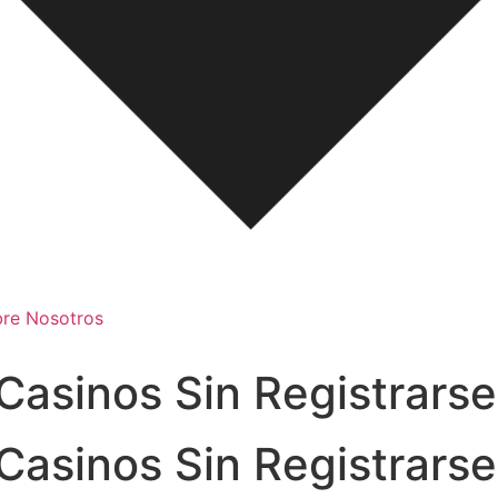
re Nosotros
Casinos Sin Registrarse
Casinos Sin Registrarse