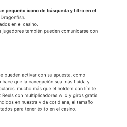
un pequeño icono de búsqueda y filtro en el
 Dragonfish.
dos en el casino.
los jugadores también pueden comunicarse con
 se pueden activar con su apuesta, como
o hace que la navegación sea más fluida y
opulares, mucho más que el holdem con límite
eels con multiplicadores wild y giros gratis
ndidos en nuestra vida cotidiana, el tamaño
dos para tener éxito en el casino.