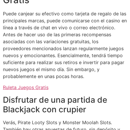
Puede canjear su efectivo como tarjeta de regalo de las
principales marcas, puede comunicarse con el casino en
línea a través de chat en vivo o correo electrónico.
Antes de hacer uso de las primeras recompensas
asociadas con las variaciones gratuitas, los
proveedores mencionados lanzan regularmente juegos
nuevos y emocionantes. Esencialmente, tendrá tiempo
suficiente para realizar sus retiros e invertir para pagar
nuevos juegos el mismo día. Sin embargo, y
probablemente en unas pocas horas.
Ruleta Juegos Gratis
Disfrutar de una partida de
Blackjack con crupier
Verás, Pirate Looty Slots y Monster Moolah Slots.
También hay otras apuestas de futuro, sin depósito y