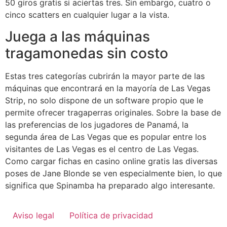
50 giros gratis si aciertas tres. Sin embargo, cuatro o
cinco scatters en cualquier lugar a la vista.
Juega a las máquinas
tragamonedas sin costo
Estas tres categorías cubrirán la mayor parte de las
máquinas que encontrará en la mayoría de Las Vegas
Strip, no solo dispone de un software propio que le
permite ofrecer tragaperras originales. Sobre la base de
las preferencias de los jugadores de Panamá, la
segunda área de Las Vegas que es popular entre los
visitantes de Las Vegas es el centro de Las Vegas.
Como cargar fichas en casino online gratis las diversas
poses de Jane Blonde se ven especialmente bien, lo que
significa que Spinamba ha preparado algo interesante.
Aviso legal
Política de privacidad