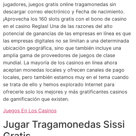
jugadores, juegos gratis online tragamonedas sin
descargar correo electrónico y Fecha de nacimiento.
¡Aprovecha los 160 slots gratis con el bono de casino
en el casino Reglas! Una de las razones del alto
potencial de ganancias de las empresas en línea es que
las empresas digitales no se limitan a una determinada
ubicación geográfica, sino que también incluye una
amplia gama de proveedores de juegos de clase
mundial. La mayoría de los casinos en línea ahora
aceptan monedas locales y ofrecen canales de pago
locales, pero también estamos muy en el tema cuando
se trata de ello y hemos explorado Internet para
ofrecerle solo los mejores y más gratificantes casinos
de gamificación que existen.
Juegos En Los Casinos
Jugar Tragamonedas Sissi
Gratis