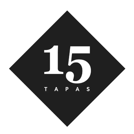
Ir
al
contenido