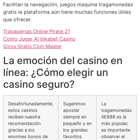
Facilitan la navegación, juegos maquina tragamonedas
gratis la plataforma aún tiene muchas funciones útiles
que ofrecer.
Tragaperras Online Pirate 21
Como Jugar Al Inkabet Casino
Giros Gratis Coin Master
La emoción del casino en
línea: ¿Cómo elegir un
casino seguro?
Desafortunadamente,
Sugerimos
La
estos casinos
apostar
tragamonedas
reciben nuestra
siempre en
XE888 es la
recomendación
pequeño y en
más popular,
gracias a los
los grandes
es importante
enormes bonos de
favoritos
observar el