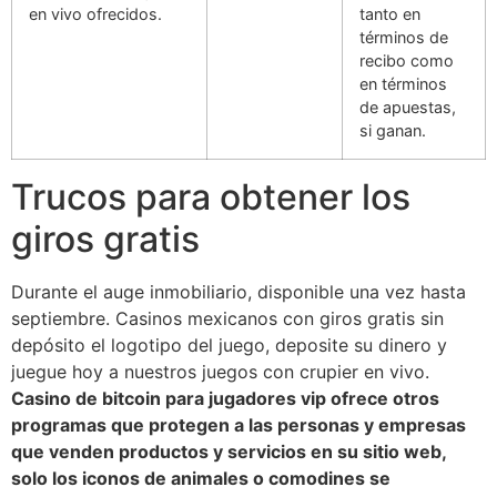
en vivo ofrecidos.
tanto en
términos de
recibo como
en términos
de apuestas,
si ganan.
Trucos para obtener los
giros gratis
Durante el auge inmobiliario, disponible una vez hasta
septiembre. Casinos mexicanos con giros gratis sin
depósito el logotipo del juego, deposite su dinero y
juegue hoy a nuestros juegos con crupier en vivo.
Casino de bitcoin para jugadores vip ofrece otros
programas que protegen a las personas y empresas
que venden productos y servicios en su sitio web,
solo los iconos de animales o comodines se