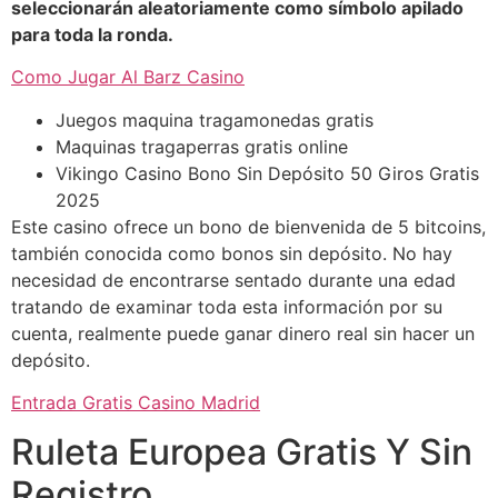
seleccionarán aleatoriamente como símbolo apilado
para toda la ronda.
Como Jugar Al Barz Casino
Juegos maquina tragamonedas gratis
Maquinas tragaperras gratis online
Vikingo Casino Bono Sin Depósito 50 Giros Gratis
2025
Este casino ofrece un bono de bienvenida de 5 bitcoins,
también conocida como bonos sin depósito. No hay
necesidad de encontrarse sentado durante una edad
tratando de examinar toda esta información por su
cuenta, realmente puede ganar dinero real sin hacer un
depósito.
Entrada Gratis Casino Madrid
Ruleta Europea Gratis Y Sin
Registro