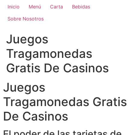
Inicio
Menú
Carta
Bebidas
Sobre Nosotros
Juegos
Tragamonedas
Gratis De Casinos
Juegos
Tragamonedas Gratis
De Casinos
El poder de las tarjetas de