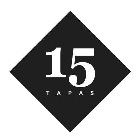
Ir
al
contenido